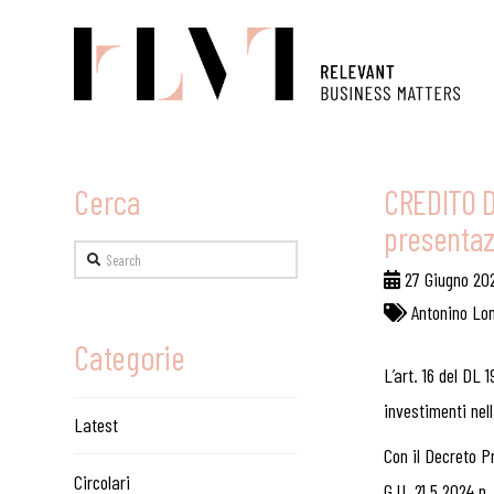
Cerca
CREDITO D
presentaz
Search
27 Giugno 20
Antonino Lo
Categorie
L’art. 16 del DL 
investimenti nel
Latest
Con il Decreto Pr
Circolari
G.U. 21.5.2024 n.