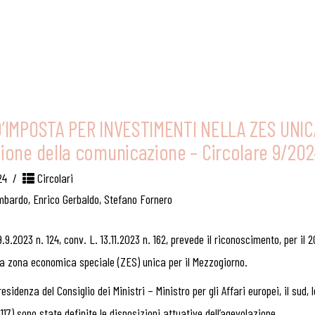
’IMPOSTA PER INVESTIMENTI NELLA ZES UNICA
ione della comunicazione – Circolare 9/20
24
Circolari
mbardo
,
Enrico Gerbaldo
,
Stefano Fornero
19.9.2023 n. 124, conv. L. 13.11.2023 n. 162, prevede il riconoscimento, per i
la zona economica speciale (ZES) unica per il Mezzogiorno.
esidenza del Consiglio dei Ministri – Ministro per gli Affari europei, il sud, 
 117) sono state definite le disposizioni attuative dell’agevolazione.